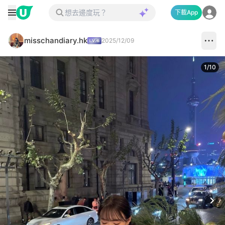
下載App
misschandiary.hk
2025/12/09
1
/
10
Next