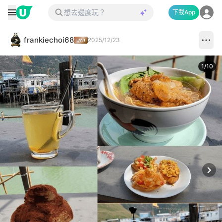
下載App
frankiechoi68
2025/12/23
1
/
10
Next