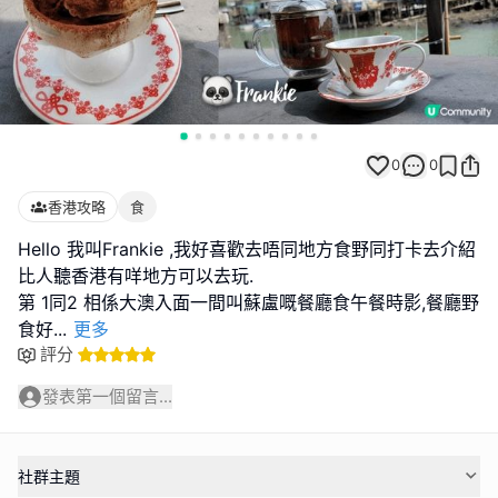
0
0
香港攻略
食
Hello 我叫Frankie ,我好喜歡去唔同地方食野同打卡去介紹
比人聽香港有咩地方可以去玩.
第 1同2 相係大澳入面一間叫蘇盧嘅餐廳食午餐時影,餐廳野
食好
...
更多
評分
發表第一個留言...
社群主題