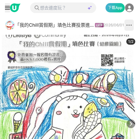
下載App
「我的Chill賞假期」填色比賽投票進行中✅
2026/06/01
1
/
2
Next