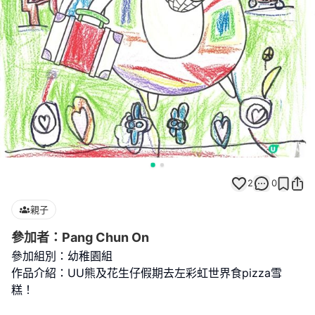
2
0
親子
參加者：Pang Chun On
參加組別：幼稚園組
作品介紹：UU熊及花生仔假期去左彩虹世界食pizza雪
糕！