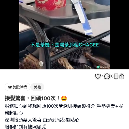
Loaded
:
Unmute
100.00%
4
0
美妝時尚
美妝
接髮驚喜，回頭100次！🤩
服務細心到我想回頭100次❤️深圳接頭髮推介|手勢專業+服
務超貼心
深圳接頭髮太驚喜!由頭到尾都超貼心
服務好到有被照顧感