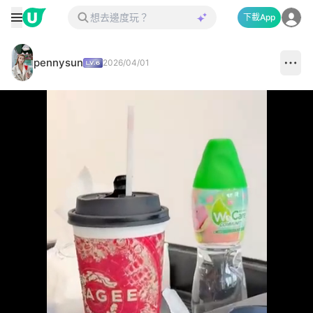
下載App
pennysun
2026/04/01