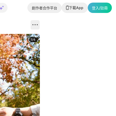
下載App
創作者合作平台
登入/註冊
1
/
4