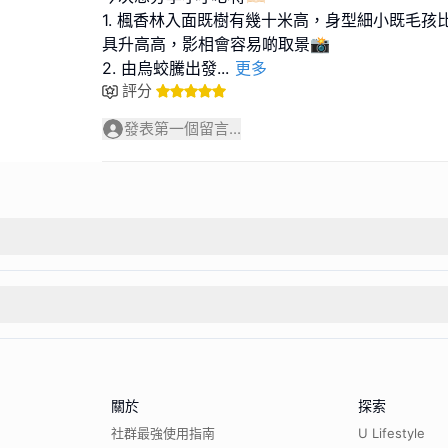
1. 楓香林入面既樹有幾十米高，身型細小既毛孩
具升高高，影相會容易啲取景📸
2. 由烏蛟騰出發
...
更多
評分
發表第一個留言...
關於
探索
社群最強使用指南
U Lifestyle