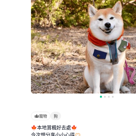
寵物
狗
🍁本地賞楓好去處🍁
今次想分享小小心得🫶🏻