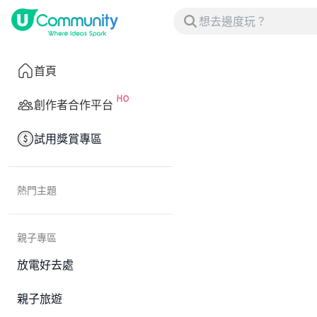
首頁
創作者合作平台
試用獎賞專區
熱門主題
親子專區
放電好去處
親子旅遊