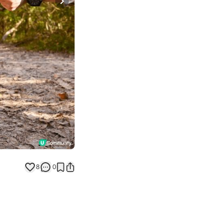
Next slide
8
0