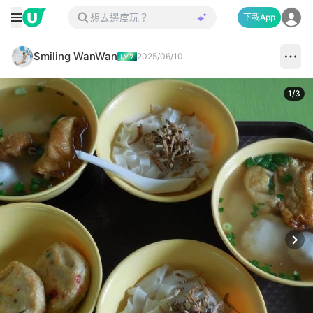
下載App
Smiling WanWan
2025/06/10
1
/
3
Next