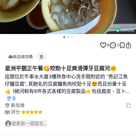
8
0
新加坡攻略
食
星洲平靚正午餐😋咬勁十足爽滑彈牙豆腐河🤗
這間位於牛車水大廈3樓熟食中心洗手間附近的 “秀記江魚
仔釀豆腐”, 其馳名的豆腐釀魚肉咬勁十足😍而且份量十足
👍 1碗河粉有6件各式各樣的豆腐製品👉包括腐皮、豆卜
...
更多
新加坡
評分
發表第一個留言...