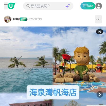
下載App
Holly
2025/12/19
1
/
6
Next