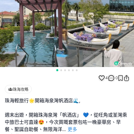
4
0
珠海攻略
珠海輕旅行🌟開箱海泉灣帆酒店🌊,
週末出遊，開箱珠海泉灣「帆酒店」 💙，從旺角或荃灣乘
中旅巴士可直達😍，今次買嘅套票包咗一晚豪華房、早
餐、聖誕自助餐、無限海洋
...
更多