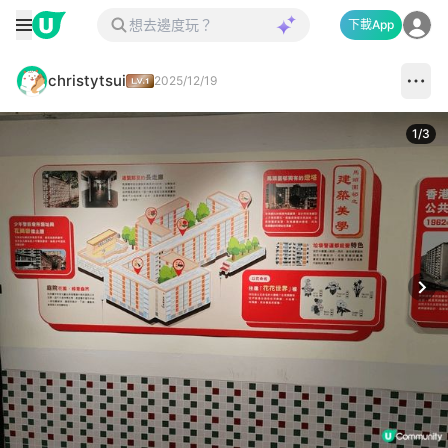
下載App
christytsui
2025/12/19
1
/
3
Next