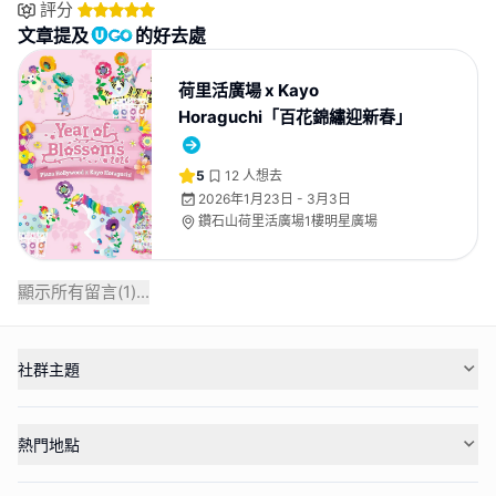
評分
文章提及
的好去處
荷里活廣場 x Kayo
Horaguchi「百花錦繡迎新春」
5
12
人想去
2026年1月23日 - 3月3日
鑽石山荷里活廣場1樓明星廣場
顯示所有留言(
1
)...
社群主題
熱門地點