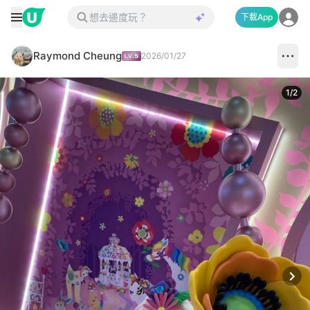
下載App
Raymond Cheung
2026/01/27
1
/
2
Next