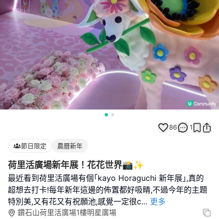
86
1
節日限定
農曆新年
荷里活廣場新年展！花花世界📸✨
最近看到荷里活廣場有個｢kayo Horaguchi 新年展｣,真的
超想去打卡!每年新年這邊的佈置都好吸睛,不過今年的主題
特別美,又有花又有祝願池,感覺一定很c
...
更多
鑽石山荷里活廣場1樓明星廣場