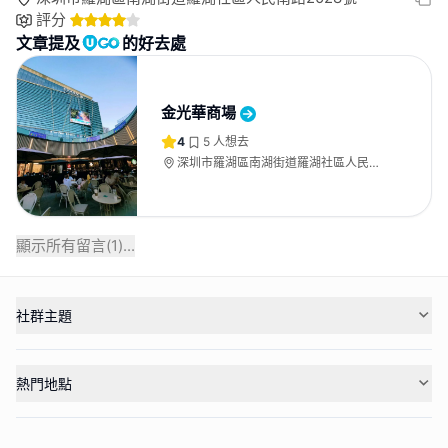
評分
文章提及
的好去處
金光華商場
4
5
人想去
深圳市羅湖區南湖街道羅湖社區人民南
路2028號
顯示所有留言(
1
)...
社群主題
熱門地點