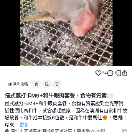
Loaded
:
Unmute
100.00%
24
1
深圳攻略
食
玩
買
儀式感打卡M9+和牛眼肉套餐，食物有質素🫶🏻
儀式感打卡M9+和牛眼肉套餐，食物有質素說到金光華附
近性價比高和牛，就會想起這家，因為在澳洲有自家和牛牧
場放養，和牛成本接近6位數，是和牛中愛馬仕😍！羅湖口
岸來
...
更多
深圳市羅湖區南湖街道羅湖社區人民南路2028號