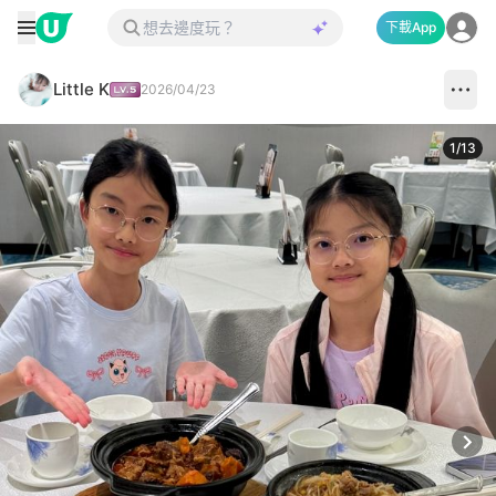
下載App
Little K
2026/04/23
1
/
13
Next