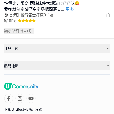
性價比非常高 兩姊妹仲大讚點心好好味😋
我哋就決定試吓皇室堡呢間豪宴
...
更多
香港銅鑼灣告士打道311號
評分
顯示所有留言(
1
)...
社群主題
熱門地點
下載 U Lifestyle應用程式