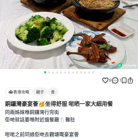
9
1
香港攻略
親子
食
銅鑼灣豪宴薈🥳坐得舒服 啱晒一家大細用餐
同兩姊妹喺銅鑼灣行完街
佢哋就話要喺附近搵餐廳🍴醫肚
咁啱之前同過佢哋去觀塘嘅豪宴薈