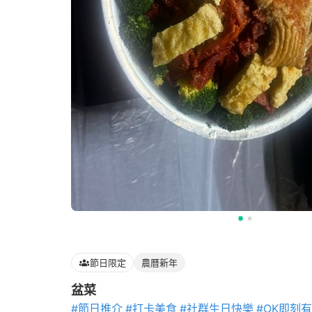
節日限定
農曆新年
盆菜
#節日推介
#打卡美食
#社群生日快樂
#OK即刻有