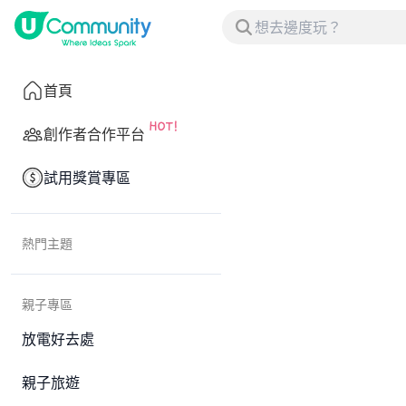
首頁
創作者合作平台
試用獎賞專區
熱門主題
親子專區
放電好去處
親子旅遊