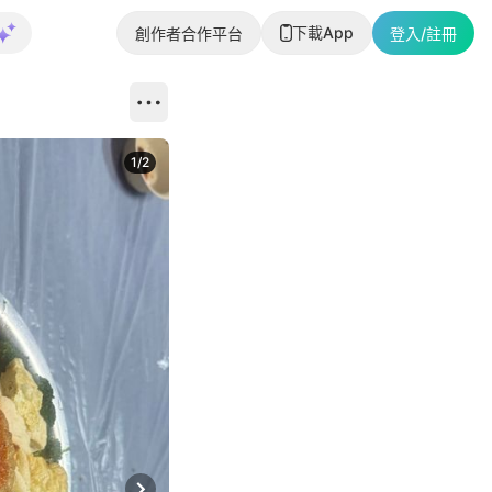
下載App
創作者合作平台
登入/註冊
1
/
2
即睇更多社