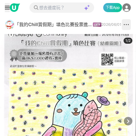
下載App
「我的Chill賞假期」填色比賽投票進行中✅
2026/06/01
1
/
2
Next