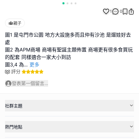
1
0
親子
圖1 是屯門市公園 地方大設施多而且仲有沙池 是遛娃好去
處
圖2 為APM商場 商場有聖誕主題佈置 商場更有很多食買玩
的配套 同樣適合一家大小到訪
圖3,4 為
...
更多
評分
發表第一個留言...
社群主題
熱門地點