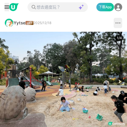
下載App
Yytse
2025/12/18
1
/
4
Next