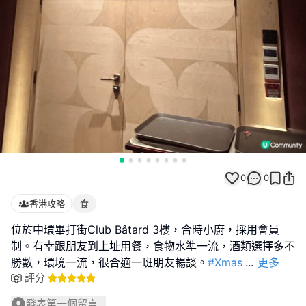
0
0
香港攻略
食
位於中環畢打街Club Bâtard 3樓，合時小廚，採用會員
制。有幸跟朋友到上址用餐，食物水準一流，酒類選擇多不
勝數，環境一流，很合適一班朋友暢談。
#Xmas
...
更多
評分
發表第一個留言...