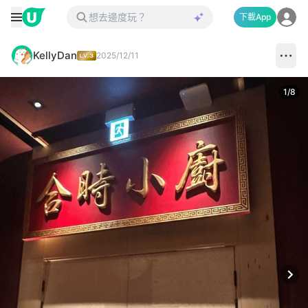
下載App
KellyDan
2025/12/11
1
/
8
Next