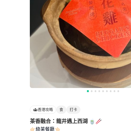
香港攻略
食
打卡
茶香融合：龍井遇上西湖 🍵🥢
👉🏻綠茶餐廳👈🏻