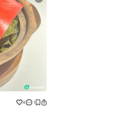
Next slide
6
1