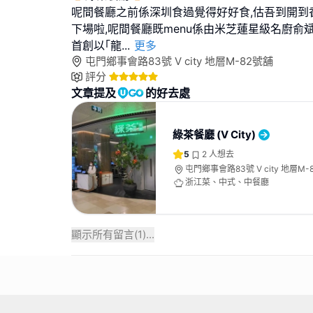
呢間餐廳之前係深圳食過覺得好好食,估吾到開到
下場啦,呢間餐廳既menu係由米芝蓮星級名廚俞
首創以｢龍
...
更多
屯門鄉事會路83號 V city 地層M-82號舖
評分
文章提及
的好去處
綠茶餐廳 (V City)
5
2
人想去
屯門鄉事會路83號 V city 地層M-
浙江菜、中式、中餐廳
顯示所有留言(
1
)...