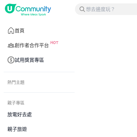
首頁
創作者合作平台
試用獎賞專區
熱門主題
親子專區
放電好去處
親子旅遊