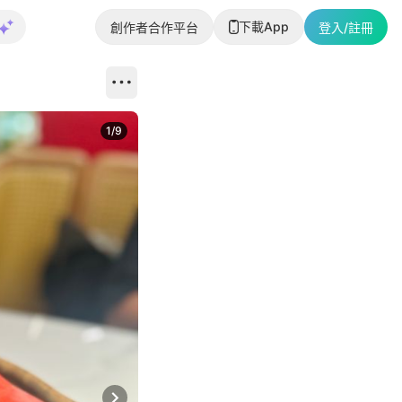
下載App
創作者合作平台
登入/註冊
1
/
9