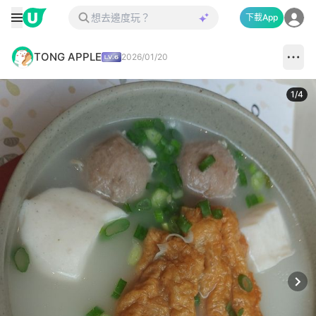
下載App
TONG APPLE
2026/01/20
1
/
4
Next