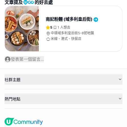
文章提及
的好去處
南記粉麵 (域多利皇后街)
5
1
人想去
中環域多利皇后街5-8號地舖
米線、港式、快餐店
發表第一個留言...
社群主題
熱門地點