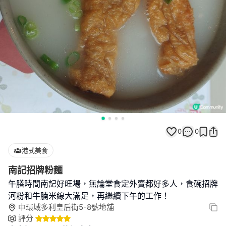
0
0
港式美食
南記招牌粉麵
午膳時間南記好旺場，無論堂食定外賣都好多人，食碗招牌
河粉和牛腩米線大滿足，再繼續下午的工作！
中環域多利皇后街5-8號地舖
評分