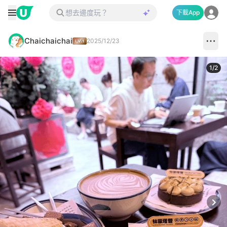
下載App
Chaichaichai
2025/12/23
1
/
2
Next