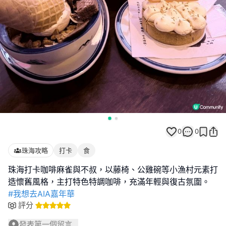
0
0
珠海攻略
打卡
食
珠海打卡咖啡麻雀與不叔，以藤椅、公雞碗等小漁村元素打
#我想去AIA嘉年華
評分
發表第一個留言...