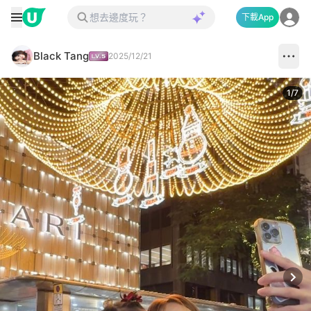
下載App
Black Tang
2025/12/21
1
/
7
Next