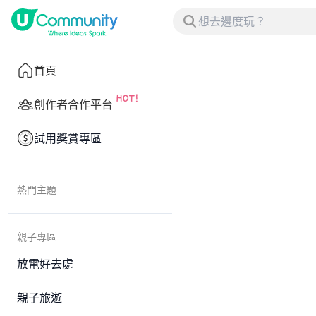
首頁
創作者合作平台
試用獎賞專區
熱門主題
親子專區
放電好去處
親子旅遊