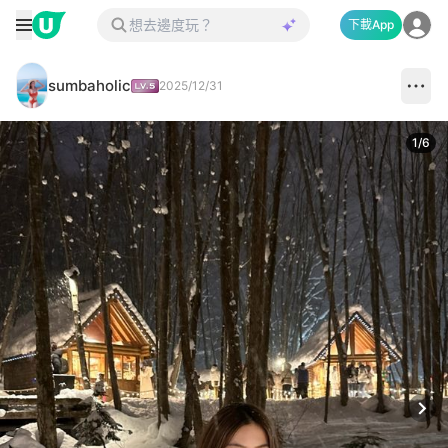
下載App
sumbaholic
2025/12/31
1
/
6
Next