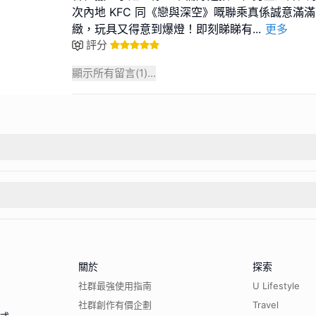
次內地 KFC 同《戀與深空》嘅聯乘真係誠意滿
緻，玩具又得意到爆燈！即刻睇睇有
...
更多
評分
顯示所有留言(
1
)...
關於
探索
社群最強使用指南
U Lifestyle
社群創作有價企劃
Travel