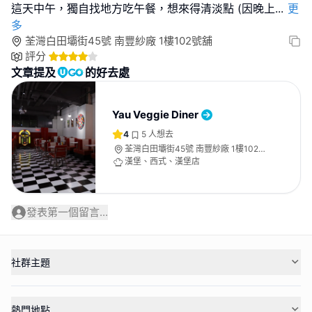
這天中午，獨自找地方吃午餐，想來得清淡點 (因晚上
...
更
多
荃灣白田壩街45號 南豐紗廠 1樓102號舖
評分
文章提及
的好去處
Yau Veggie Diner
4
5
人想去
荃灣白田壩街45號 南豐紗廠 1樓102號
舖
漢堡、西式、漢堡店
發表第一個留言...
社群主題
熱門地點