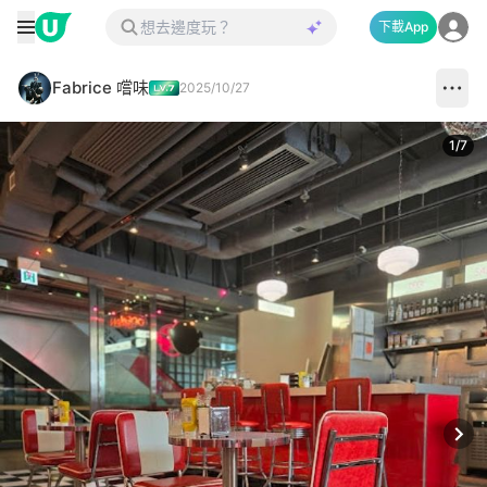
下載App
Fabrice 嚐味
2025/10/27
1
/
7
Next