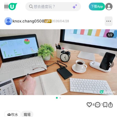
下載App
knox.chang0508
2026/04/28
1
/
2
Next
4
1
吹水
職場