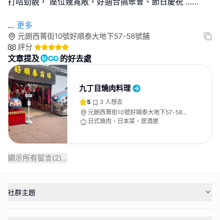
打咭勁靚， 座位幾寬敞，好適合搞聚會、節日慶祝 ……
...
更多
元朗西菁街10號好順泰大地下57-58號舖
評分
文章提及
的好去處
九丁目燒肉料理
5
3
人想去
元朗西菁街10號好順泰大地下57-58號
舖
日式燒肉、日本菜、居酒屋
顯示所有留言(
2
)...
社群主題