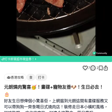
Loaded
:
Unmute
96.00%
打卡即賞超市現金券！
7
2
香港攻略
食
打卡
元朗燒肉驚喜🥳！畫碟+寵物友善🐶！生日必去！
🎂
好友生日想俾個小驚喜佢，上網揾到元朗這間有畫碟服務又
可以帶狗狗一齊食嘅日式燒肉店！裝修走日本小橫町風格，