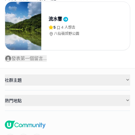
流水響
5
4
人想去
八仙嶺郊野公園
發表第一個留言...
社群主題
熱門地點