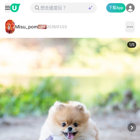
下載App
Misu_pom
2026/01/22
1
/
5
Next