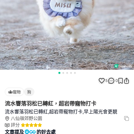
5
0
寵物
狗
流水響落羽松已轉紅，超岩帶寵物打卡
流水響落羽松已轉紅,超岩帶寵物打卡,早上陽光會更靚
八仙嶺郊野公園
評分
文章提及
的好去處