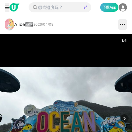
下載App
Alice
2026/04/09
1
/
6
Next