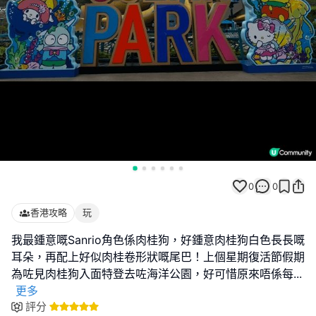
0
0
香港攻略
玩
我最鍾意嘅Sanrio角色係肉桂狗，好鍾意肉桂狗白色長長嘅
耳朵，再配上好似肉桂卷形狀嘅尾巴！上個星期復活節假期
為咗見肉桂狗入面特登去咗海洋公園，好可惜原來唔係每
...
更多
評分