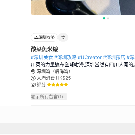
深圳攻略
食
酸菜魚米線
#深圳美食
#深圳攻略
#UCreator
#深圳探店
#
川菜的力量遍布全球咁滯,深圳當然有四川人開的
深圳湾（后海湾）
人均消費
HK$
25
評分
顯示所有留言(
1
)...