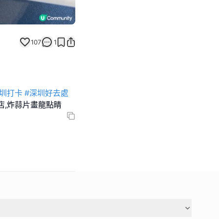
107
1
深圳打卡
#深圳好去處
店,炸蒜片畫龍點睛