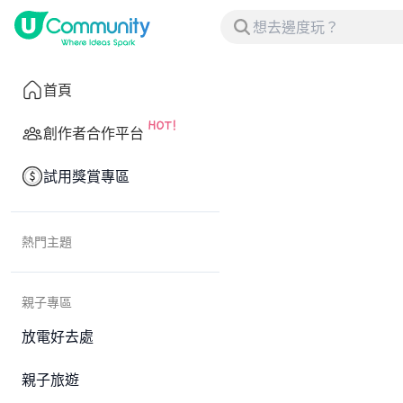
首頁
創作者合作平台
試用獎賞專區
熱門主題
親子專區
放電好去處
親子旅遊