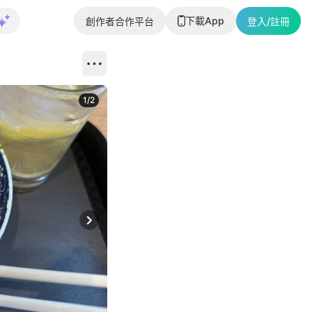
下載App
創作者合作平台
登入/註冊
1
/
2
即睇更多社
Next slide
返回帖文