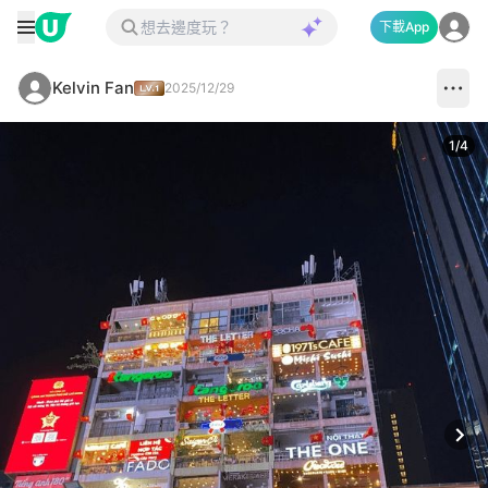
下載App
Kelvin Fan
2025/12/29
1
/
4
Next