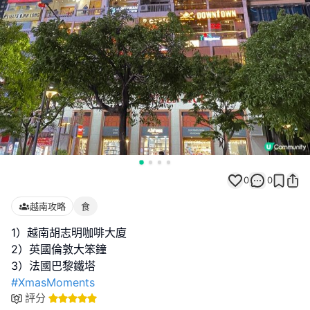
0
0
越南攻略
食
1）越南胡志明咖啡大廈
2）英國倫敦大笨鐘
#XmasMoments
評分