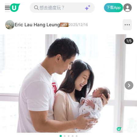
下載App
Eric Lau Hang Leung
2025/12/16
1
/
5
Next