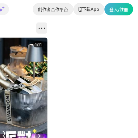
下載App
創作者合作平台
登入/註冊
1
/
11