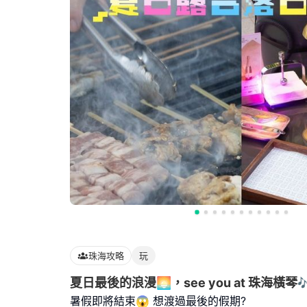
珠海攻略
玩
夏日最後的浪漫🌅，see you at 珠海橫琴
暑假即將結束😱 想渡過最後的假期?