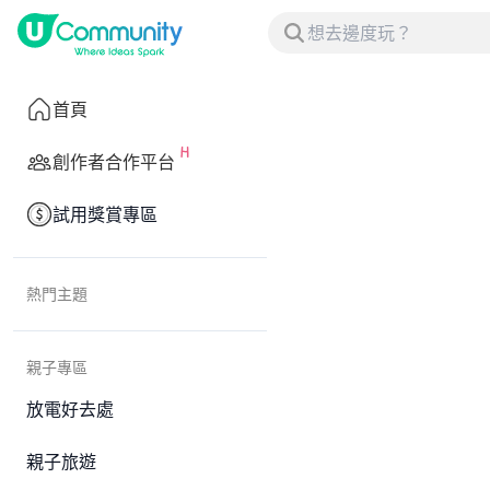
首頁
創作者合作平台
試用獎賞專區
熱門主題
親子專區
放電好去處
親子旅遊