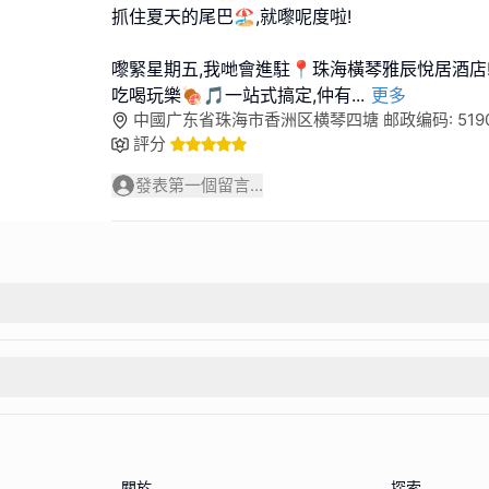
抓住夏天的尾巴🏖️,就嚟呢度啦!
嚟緊星期五,我哋會進駐📍珠海橫琴雅辰悅居酒店
吃喝玩樂🍖🎵一站式搞定,仲有
...
更多
中國广东省珠海市香洲区横琴四塘 邮政编码: 5190
評分
發表第一個留言...
關於
探索