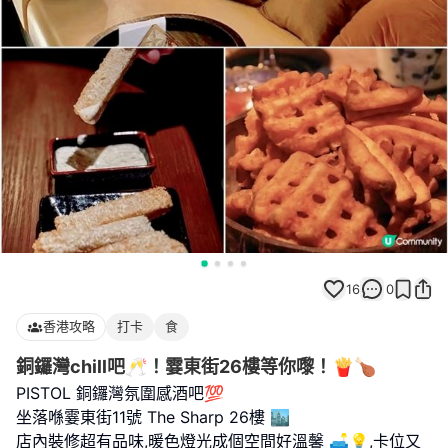
16
0
香港攻略
打卡
食
銅鑼灣chill吧🥂！霎東街26樓等你嚟！🍟🍗
PISTOL 銅鑼灣氛圍感酒吧💯
坐落喺霎東街11號 The Sharp 26樓 🏙️
店內裝修超有品味,暖色燈光成個空間好溫馨 🛋️💡,卡位又