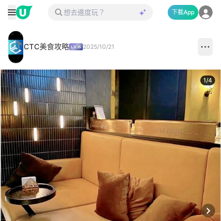
下載App
CTC美食攻略
2025/10/21
1
/
4
Next