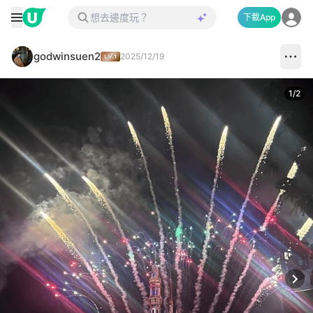
下載App
godwinsuen2
2025/12/19
1
/
2
Next