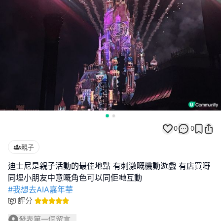
0
0
親子
迪士尼是親子活動的最佳地點 有刺激嘅機動遊戲 有店買嘢
#我想去AIA嘉年華
評分
發表第一個留言...