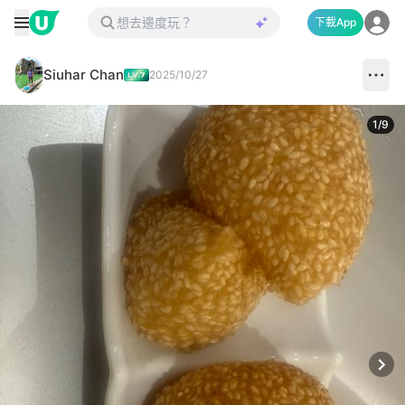
下載App
Siuhar Chan
2025/10/27
1
/
9
Next