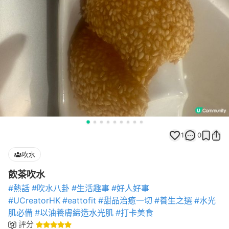
1
0
吹水
飲茶吹水
#熱話
#吹水八卦
#生活趣事
#好人好事
#UCreatorHK
#eattofit
#甜品治癒一切
#養生之選
#水光
肌必備
#以油養膚締造水光肌
#打卡美食
評分