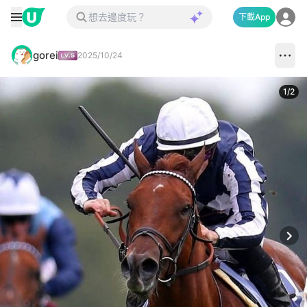
下載App
gorei
2025/10/24
1
/
2
Next