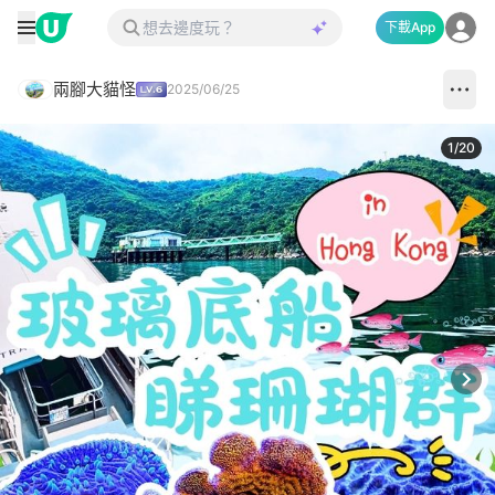
下載App
兩腳大貓怪
2025/06/25
1
/
20
Next