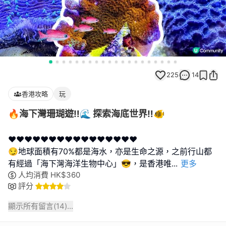
225
14
香港攻略
玩
🔥海下灣珊瑚遊‼️🌊 探索海底世界‼️🐠
❤️❤️❤️❤️❤️❤️❤️❤️❤️❤️❤️❤️❤️❤️❤️❤️
😏地球面積有70%都是海水，亦是生命之源，之前行山都
有經過「海下灣海洋生物中心」😎，是香港唯
...
更多
人均消費
HK$
360
評分
顯示所有留言(
14
)...