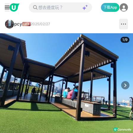
下載App
pcy
2025/02/27
1
/
9
Next