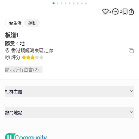
2
2
生活
運動
板道1
隨意。地
香港銅鑼灣東區走廊
評分
顯示所有留言(
2
)...
社群主題
熱門地點