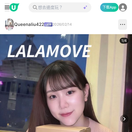
下載App
Queenaliu422
2026/02/14
1
/
4
Next