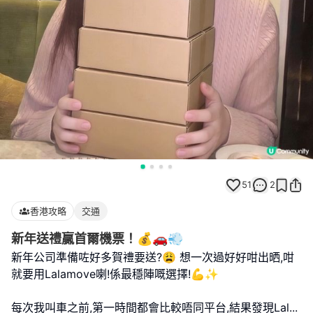
51
2
香港攻略
交通
新年送禮贏首爾機票！💰🚗💨
新年公司準備咗好多賀禮要送?😩 想一次過好好咁出晒,咁
就要用Lalamove喇!係最穩陣嘅選擇!💪✨
每次我叫車之前,第一時間都會比較唔同平台,結果發現Lal
...