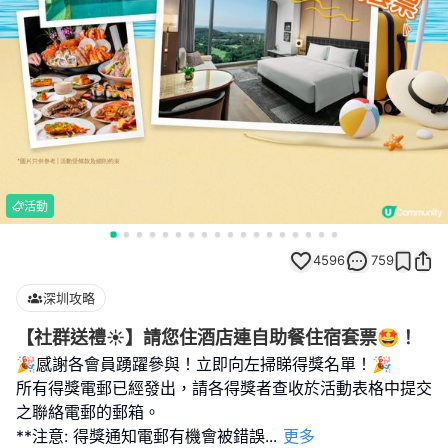
活動
4596
759
深圳攻略
【社群送禮☀️】請您住酒店連自助餐住宿套票🤩！
🎉感謝各會員踴躍參與！立即向左掃睇得獎名單！🎉
所有得獎電郵已經發出，請各得獎者查收於活動表格中提交
之聯絡電郵的郵箱。
**注意: 得獎通知電郵有機會被錯誤
...
更多