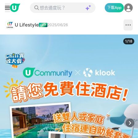
下載App
U Lifestyle
2025/06/26
1
/
18
Next