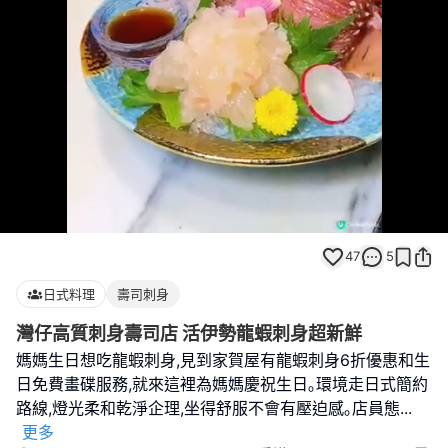
Loaded
:
Unmute
100.00%
47
5
日式料理
壽司刺身
灣仔高質刺身壽司店 活伊勢龍蝦刺身超新鮮
媽媽生日想吃龍蝦刺身,見到家賀屋有龍蝦刺身6折優惠和生
日免費畫碟服務,就來這裡為媽媽慶祝生日｡環境走日式簡約
路線,燈光柔和乾淨企理,坐得舒服不會有壓迫感｡店員態
...
更多