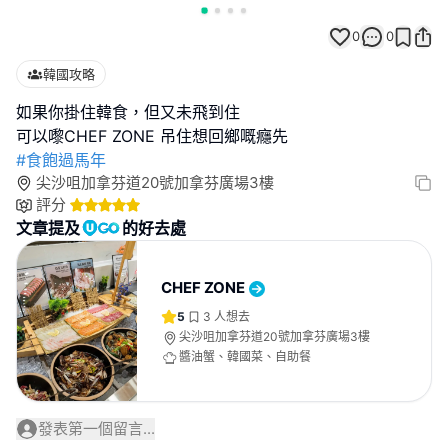
0
0
韓國攻略
如果你掛住韓食，但又未飛到住
#食飽過馬年
尖沙咀加拿芬道20號加拿芬廣場3樓
評分
文章提及
的好去處
CHEF ZONE
5
3
人想去
尖沙咀加拿芬道20號加拿芬廣場3樓
醬油蟹、韓國菜、自助餐
發表第一個留言...