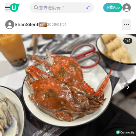
下載App
ShanSilent
2026/01/21
1
/
4
Next