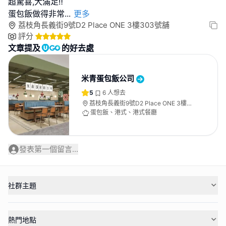
超驚喜,大滿足‼️
蛋包飯做得非常
...
更多
荔枝角長義街9號D2 Place ONE 3樓303號舖
評分
文章提及
的好去處
米青蛋包飯公司
5
6
人想去
荔枝角長義街9號D2 Place ONE 3樓
303號舖
蛋包飯、港式、港式餐廳
發表第一個留言...
社群主題
熱門地點