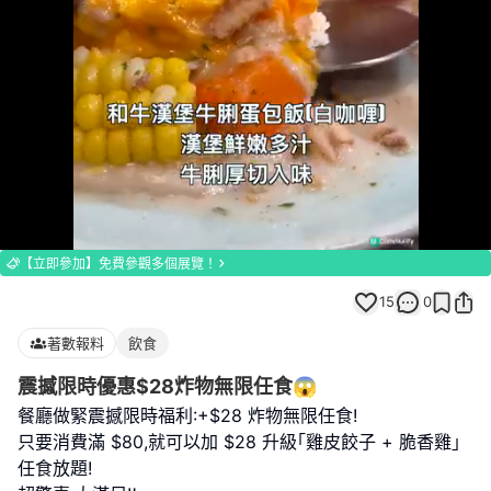
Loaded
:
Unmute
100.00%
【立即參加】免費參觀多個展覽！
15
0
著數報料
飲食
震撼限時優惠$28炸物無限任食😱
餐廳做緊震撼限時福利:+$28 炸物無限任食!
只要消費滿 $80,就可以加 $28 升級｢雞皮餃子 + 脆香雞｣
任食放題!