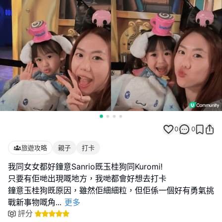
0
0
旅遊攻略
親子
打卡
我同女女都好鐘意Sanrio既玉桂狗同Kuromi!
只要有佢哋出現嘅地方，我哋都會好想去打卡
鐘意玉桂狗既原因，雖然佢細細粒，但佢係一個好有勇氣挑
戰新事物嘅角
...
更多
評分