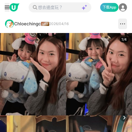
下載App
Chloechingc
2026/04/16
1
/
4
Next