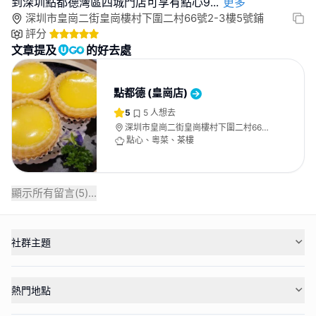
到深圳點都德灣區四城門店可享有點心9
...
更多
深圳市皇崗二街皇崗樓村下圍二村66號2-3樓5號鋪
評分
文章提及
的好去處
點都德 (皇崗店)
5
5
人想去
深圳市皇崗二街皇崗樓村下圍二村66號
2-3樓5號鋪
點心、粵菜、茶樓
顯示所有留言(
5
)...
社群主題
熱門地點