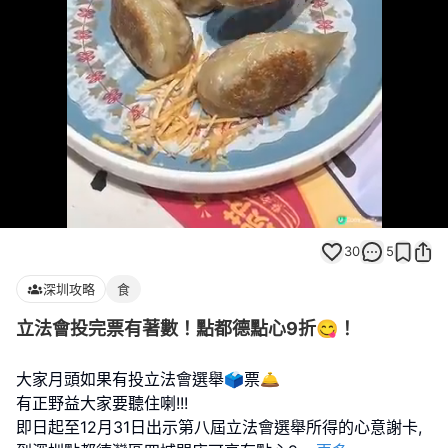
Loaded
:
Unmute
100.00%
30
5
深圳攻略
食
立法會投完票有著數！點都德點心9折😋！
大家月頭如果有投立法會選舉🗳️票🛎️
有正野益大家要聽住喇!!!
即日起至12月31日出示第八屆立法會選舉所得的心意謝卡,