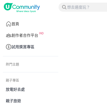
首頁
創作者合作平台
試用獎賞專區
熱門主題
親子專區
放電好去處
親子旅遊