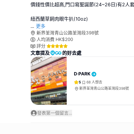
價錢性價比超高,門口寫聖誕節(24~26日)有2人
...
更多
新界荃灣青山公路荃灣段398號
人均消費
HK$
200
評分
文章提及
的好去處
D·PARK
5
68
人想去
新界荃灣青山公路荃灣段398號
發表第一個留言...