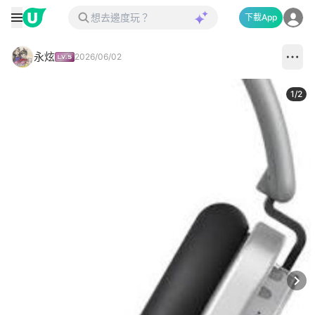
下載App
永炫
2026/06/02
1
/
2
Next