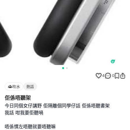
4
0
吹水
熱話
佢係唔聽架
今日同個女仔講野 佢隔離個同學仔話 佢係唔聽書架
我話 咁我要佢聽喎
唔係慣左唔聽就要唔聽嘛