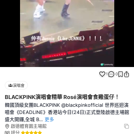
Loaded
:
Unmute
80.00%
1
0
演唱會
BLACKPINK演唱會精華 Rosé演唱會食雞蛋仔！
韓國頂級女團BLACKPINK @blackpinkofficial 世界巡迴演
唱會《DEADLINE》香港站今日(24日)正式登陸啟德主場館
盛大開鑼,全城 B
...
更多
啟德體育園主場館
評分