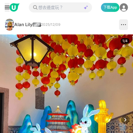
下載App
Alan Lily
2025/12/09
1
/
4
Next