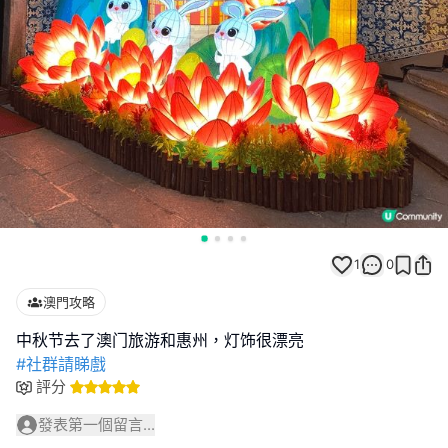
1
0
澳門攻略
#社群請睇戲
評分
發表第一個留言...