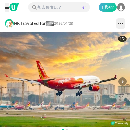
下載App
HKTravelEditor
2026/01/28
1
/
2
Next