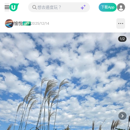
下載App
愉悅
2025/12/14
1
/
2
Next